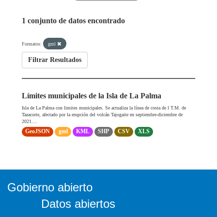
1 conjunto de datos encontrado
Formatos:
gml
Filtrar Resultados
Límites municipales de la Isla de La Palma
Isla de La Palma con limites municipales. Se actualiza la línea de costa de l T.M. de
Tazacorte, afectado por la erupción del volcán Tajogaite en septiembre-diciembre de
2021....
GeoJSON
gml
KML
SHP
CSV
XLS
Gobierno abierto
Datos abiertos